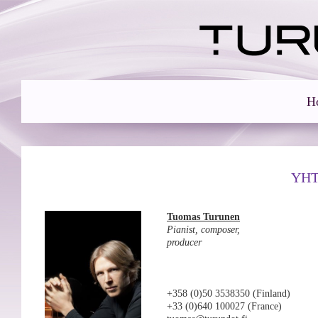
H
YHT
Tuomas Turunen
Pianist, composer,
producer
+358 (0)50 3538350 (Finland)
+33 (0)640 100027 (France)