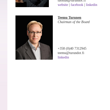
tuomas@turundot.fi
website
|
facebook
|
linkedin
Teemu Turunen
Chairman of the Board
+358 (0)40 7312945
teemu@turundot.fi
linkedin