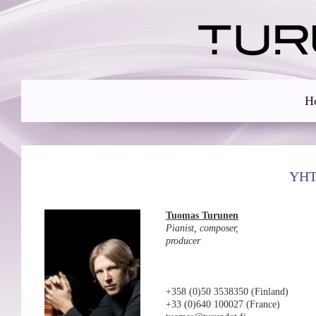
H
YHT
Tuomas Turunen
Pianist, composer,
producer
+358 (0)50 3538350 (Finland)
+33 (0)640 100027 (France)