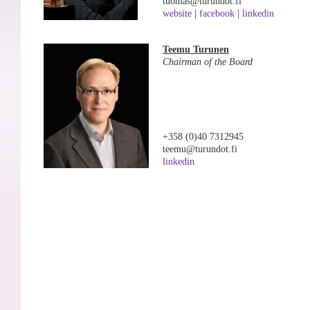
tuomas@turundot.fi
website
|
facebook
|
linkedin
Teemu Turunen
Chairman of the Board
+358 (0)40 7312945
teemu@turundot.fi
linkedin